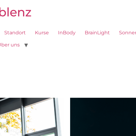
oblenz
Standort
Kurse
InBody
BrainLight
Sonne
Über uns