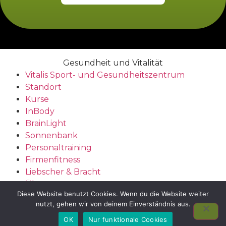
Gesundheit und Vitalität
Vitalis Sport- und Gesundheitszentrum
Standort
Kurse
InBody
BrainLight
Sonnenbank
Personaltraining
Firmenfitness
Liebscher & Bracht
Über uns
Diese Website benutzt Cookies. Wenn du die Website weiter
Aktuelles
nutzt, gehen wir von deinem Einverständnis aus.
Erfolgsberichte
OK
Nur funktionale Cookies
Alle Rechte vorbehalten